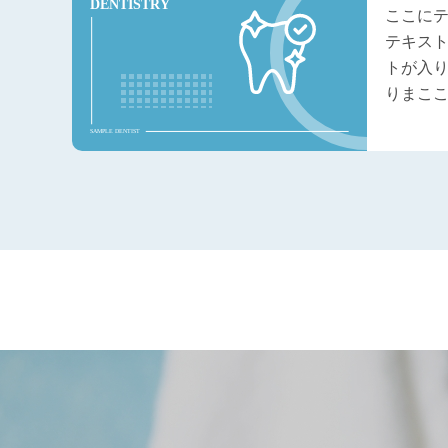
ここに
テキス
トが入
りまこ