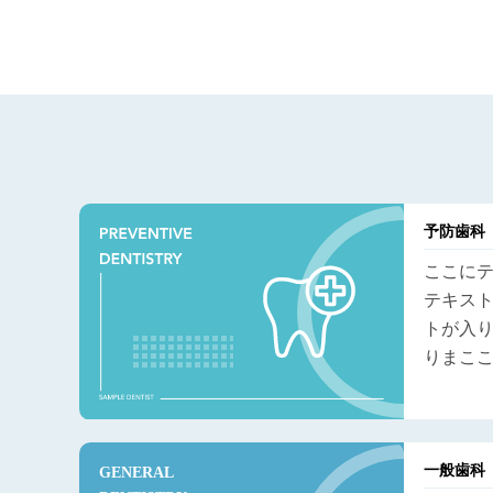
予防歯科
ここに
テキス
トが入
りまこ
一般歯科