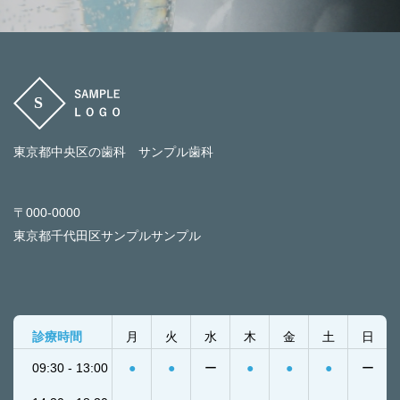
東京都中央区の歯科 サンプル歯科
〒000-0000
東京都千代田区サンプルサンプル
診療時間
月
火
水
木
金
土
日
09:30 - 13:00
●
●
ー
●
●
●
ー