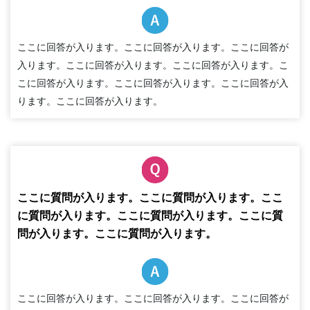
ここに回答が入ります。ここに回答が入ります。ここに回答が
入ります。ここに回答が入ります。ここに回答が入ります。こ
こに回答が入ります。ここに回答が入ります。ここに回答が入
ります。ここに回答が入ります。
ここに質問が入ります。ここに質問が入ります。ここ
に質問が入ります。ここに質問が入ります。ここに質
問が入ります。ここに質問が入ります。
ここに回答が入ります。ここに回答が入ります。ここに回答が