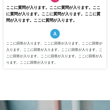
ここに質問が入ります。ここに質問が入ります。ここ
に質問が入ります。ここに質問が入ります。ここに質
問が入ります。ここに質問が入ります。
ここに回答が入ります。ここに回答が入ります。ここに回答が
入ります。ここに回答が入ります。ここに回答が入ります。こ
こに回答が入ります。ここに回答が入ります。ここに回答が入
ります。ここに回答が入ります。