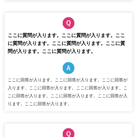
ここに質問が入ります。ここに質問が入ります。ここ
に質問が入ります。ここに質問が入ります。ここに質
問が入ります。ここに質問が入ります。
ここに回答が入ります。ここに回答が入ります。ここに回答が
入ります。ここに回答が入ります。ここに回答が入ります。こ
こに回答が入ります。ここに回答が入ります。ここに回答が入
ります。ここに回答が入ります。