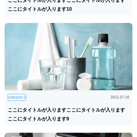
ここにタイトルが入りますここにタイトルが入ります
ここにタイトルが入ります10
category 3
2021.07.16
ここにタイトルが入りますここにタイトルが入ります
ここにタイトルが入ります9