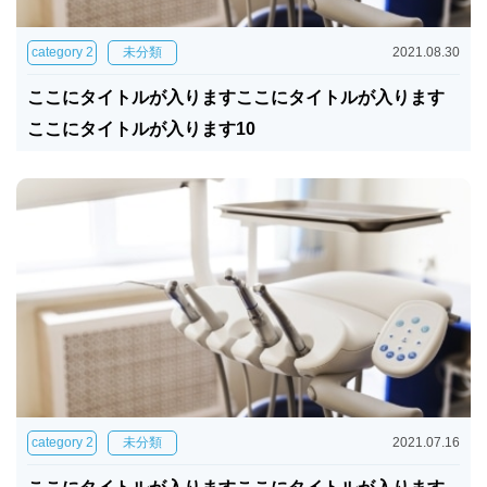
category 2
未分類
2021.08.30
ここにタイトルが入りますここにタイトルが入ります
ここにタイトルが入ります10
category 2
未分類
2021.07.16