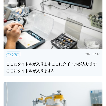
category 1
2021.07.16
ここにタイトルが入りますここにタイトルが入ります
ここにタイトルが入ります8